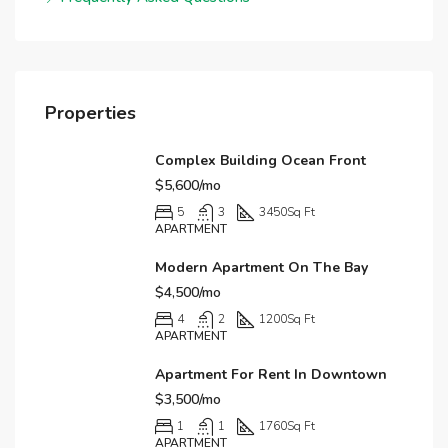
Properties
Complex Building Ocean Front
$5,600/mo
5
3
3450
Sq Ft
APARTMENT
Modern Apartment On The Bay
$4,500/mo
4
2
1200
Sq Ft
APARTMENT
Apartment For Rent In Downtown
$3,500/mo
1
1
1760
Sq Ft
APARTMENT