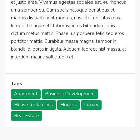
et justo ante. Vivamus egestas sodales est, eu rhoncus
urna semper eu. Cum sociis natoque penatibus et
magnis dis parturient montes, nascetur ridiculus mus.
Integer tristique elit lobortis purus bibendum, quis
dictum metus mattis. Phasellus posuere felis sed eros
porttitor mattis. Curabitur massa magna, tempor in
blandit id, porta in ligula. Aliquam laoreet nisl massa, at
interdum mauris sollicitudin et.
Tags
Apartment
Business Development
House for families
Houzez
Luxury
Real Estate