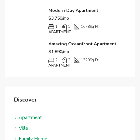
Modern Day Apartment
$3,750/mo
1
1
1678
Sq Ft
APARTMENT
Amazing Oceanfront Apartment
$1,890/mo
2
2
1320
Sq Ft
APARTMENT
Discover
Apartment
Villa
Family Home